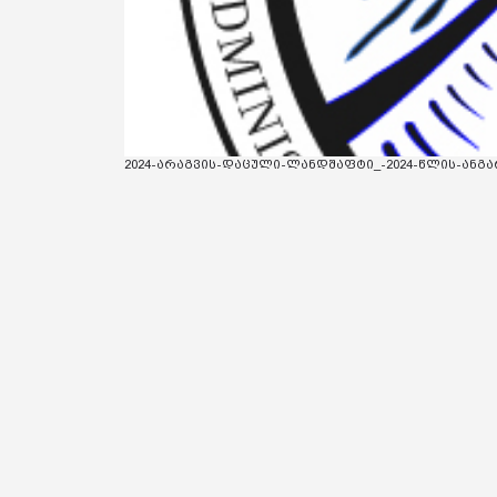
2024-არაგვის-დაცული-ლანდშაფტი_-2024-წლის-ანგარიშ