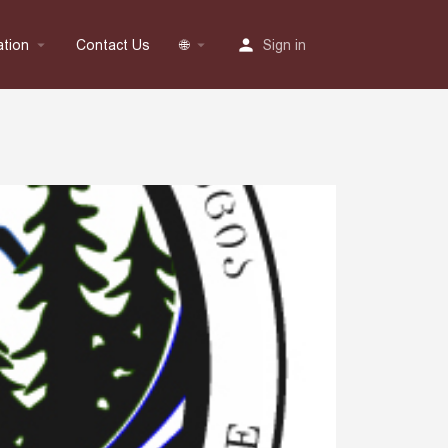
ation
Contact Us
🌐
Sign in