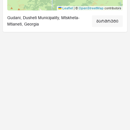
|
©
contributors
Leaflet
OpenStreetMap
Gudani, Dusheti Municipality, Mtskheta-
მარშრუტი
Mtianeti, Georgia
© Aragvi Protected Landscape | by Strategix