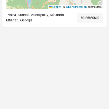
|
©
contributors
Leaflet
OpenStreetMap
Tvalivi, Dusheti Municipality, Mtskheta-
მარშრუტი
Mtianeti, Georgia
© Aragvi Protected Landscape | by Strategix