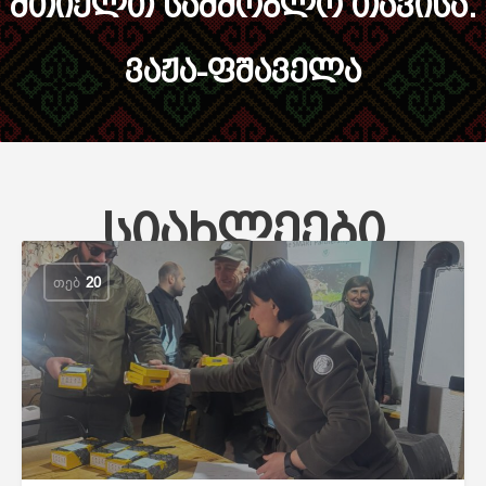
მთიელთ სამშობლო თავისა.
ვაჟა-ფშაველა
სიახლეები
ᲗᲔᲑ
20