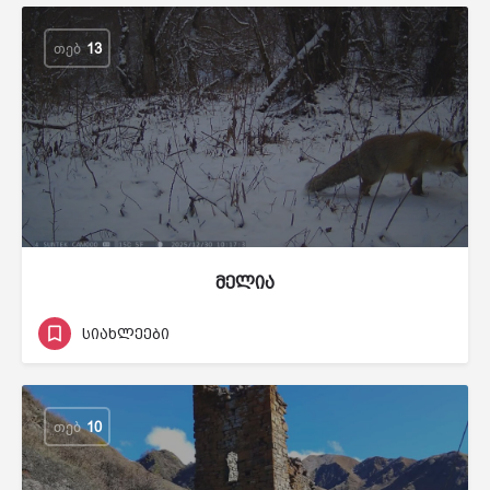
ᲗᲔᲑ
13
მელია
სიახლეები
ᲗᲔᲑ
10